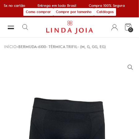
 5x no cartão
Entrega em todo Brasil
Compra 100% Segura
1
Como comprar
Compre por tamanho
Catálogos
0
INÍCIO
BERMUDA-6100- TÉRMICA TRIFIL- (M, G, GG, EG)