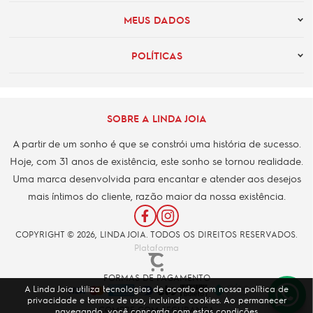
MEUS DADOS
POLÍTICAS
SOBRE A LINDA JOIA
A partir de um sonho é que se constrói uma história de sucesso.
Hoje, com 31 anos de existência, este sonho se tornou realidade.
Uma marca desenvolvida para encantar e atender aos desejos
mais íntimos do cliente, razão maior da nossa existência.
COPYRIGHT © 2026, LINDA JOIA. TODOS OS DIREITOS RESERVADOS.
Plataforma
FORMAS DE PAGAMENTO
A Linda Joia utiliza tecnologias de acordo com nossa política de
privacidade e termos de uso, incluindo cookies. Ao permanecer
COMPRE COM SEGURANÇA
navegando, você concorda com estas condições