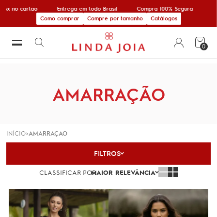
no cartão
Entrega em todo Brasil
Compra 100% Segura
10% of
Como comprar
Compre por tamanho
Catálogos
0
AMARRAÇÃO
INÍCIO
AMARRAÇÃO
FILTROS
CLASSIFICAR POR
MAIOR RELEVÂNCIA