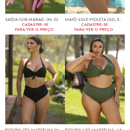
SAÍDA-1418-MARAÚ- (M, G)
MAIÔ-4545-VIOLETA (GG, XGG)
CADASTRE-SE
CADASTRE-SE
PARA VER O PREÇO
PARA VER O PREÇO
BIQUÍNI-1311-MARSELHA (M, G)
BIQUÍNI-4611-MARSELHA- 46(GG, XGG)