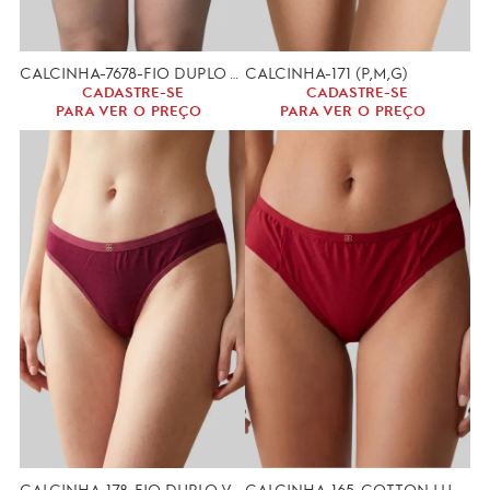
CALCINHA-7678-FIO DUPLO VISCOSE (GG,XGG)
CALCINHA-171 (P,M,G)
CADASTRE-SE
CADASTRE-SE
PARA VER O PREÇO
PARA VER O PREÇO
CALCINHA-178-FIO DUPLO VISCOSE (P, M, G,)
CALCINHA-165-COTTON LUCY (P,M,G)