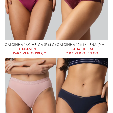
CALCINHA-149-HELGA (P,M,G)
CALCINHA-126-MILENA (P,M,G.)
CADASTRE-SE
CADASTRE-SE
PARA VER O PREÇO
PARA VER O PREÇO