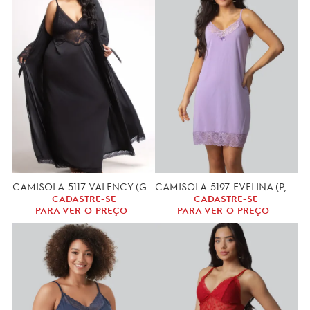
CAMISOLA-5117-VALENCY (GG,XGG)-CONJUNTO
CAMISOLA-5197-EVELINA (P,M,G)
CADASTRE-SE
CADASTRE-SE
PARA VER O PREÇO
PARA VER O PREÇO