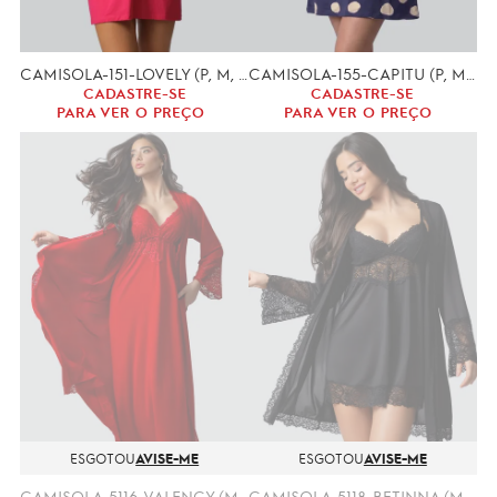
CAMISOLA-151-LOVELY (P, M, G, GG)
CAMISOLA-155-CAPITU (P, M, G, GG)
CADASTRE-SE
CADASTRE-SE
PARA VER O PREÇO
PARA VER O PREÇO
ESGOTOU
AVISE-ME
ESGOTOU
AVISE-ME
CAMISOLA-5116-VALENCY (M,G)-CONJUNTO
CAMISOLA-5118-BETINNA (M,G)-CONJUNTO