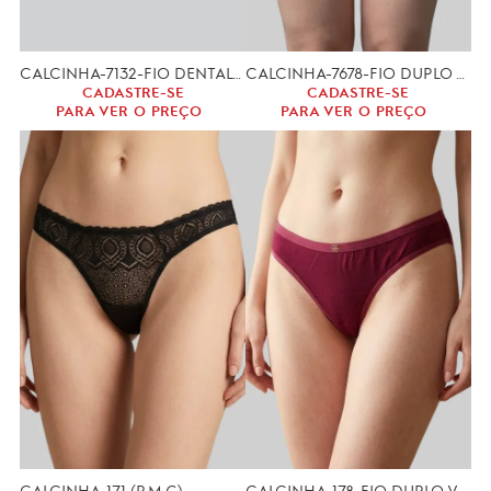
CALCINHA-7132-FIO DENTAL COM PEROLAS
CALCINHA-7678-FIO DUPLO VISCOSE (GG,XGG)
CADASTRE-SE
CADASTRE-SE
PARA VER O PREÇO
PARA VER O PREÇO
CALCINHA-171 (P,M,G)
CALCINHA-178-FIO DUPLO VISCOSE (P, M, G,)