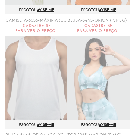
ESGOTOU
AVISE-ME
ESGOTOU
AVISE-ME
CAMISETA-6656-MÁXIMA (GG, XGG)
BLUSA-6445-ORION (P, M, G)
CADASTRE-SE
CADASTRE-SE
PARA VER O PREÇO
PARA VER O PREÇO
ESGOTOU
AVISE-ME
ESGOTOU
AVISE-ME
BLUSA-6446-ORION (GG, XGG)
TOP-1063-MARION (P.M.G)