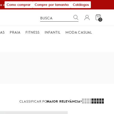
Como comprar
Compre por tamanho
Catálogos
 de R$ 600,00
0
MAS
PRAIA
FITNESS
INFANTIL
MODA CASUAL
CLASSIFICAR POR
MAIOR RELEVÂNCIA