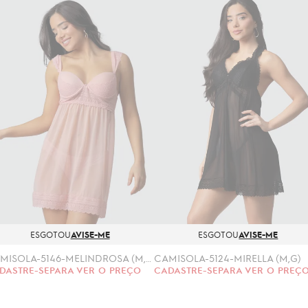
ESGOTOU
AVISE-ME
ESGOTOU
AVISE-ME
CAMISOLA-5146-MELINDROSA (M,G)
CAMISOLA-5124-MIRELLA (M,G)
DASTRE-SE
PARA VER O PREÇO
CADASTRE-SE
PARA VER O PREÇ