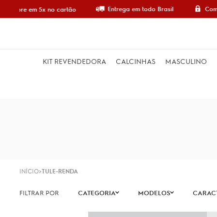
Entrega em todo Brasil
Comp
Compre em 5x no cartão
KIT REVENDEDORA
CALCINHAS
MASCULINO
INÍCIO
TULE-RENDA
CATEGORIA
MODELOS
CARACT