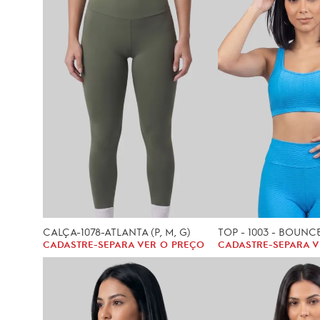
CALÇA-1078-ATLANTA (P, M, G)
TOP - 1003 - BOUNCE 
CADASTRE-SE
PARA VER O PREÇO
CADASTRE-SE
PARA V