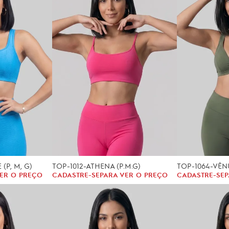
(P, M, G)
TOP-1012-ATHENA (P.M.G)
TOP-1064-VÊNU
ER O PREÇO
CADASTRE-SE
PARA VER O PREÇO
CADASTRE-SE
P