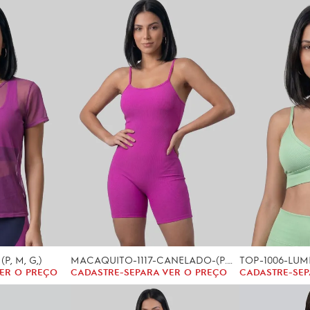
P, M, G,)
MACAQUITO-1117-CANELADO-(P.M.G)
TOP-1006-LUM
ER O PREÇO
CADASTRE-SE
PARA VER O PREÇO
CADASTRE-SE
P