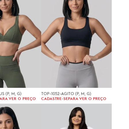
S (P, M, G)
TOP-1052-AGITO (P, M, G)
ARA VER O PREÇO
CADASTRE-SE
PARA VER O PREÇO