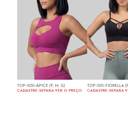
TOP-1051-ÁPICE (P, M, G)
TOP-1011-FIORELLA (P
CADASTRE-SE
PARA VER O PREÇO
CADASTRE-SE
PARA V