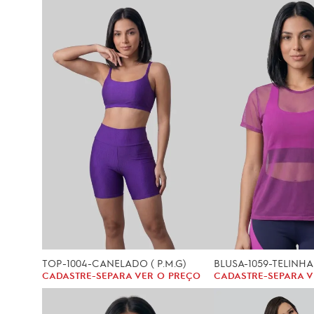
TOP-1004-CANELADO ( P.M.G)
BLUSA-1059-TELINHA (
CADASTRE-SE
PARA VER O PREÇO
CADASTRE-SE
PARA V