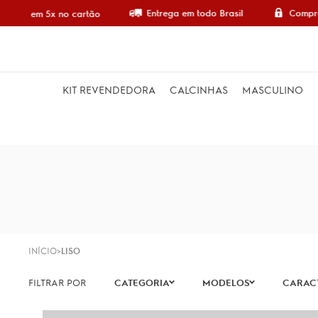
Entrega em todo Brasil
Compra 1
pre em 5x no cartão
KIT REVENDEDORA
CALCINHAS
MASCULINO
INÍCIO
LISO
CATEGORIA
MODELOS
CARACT