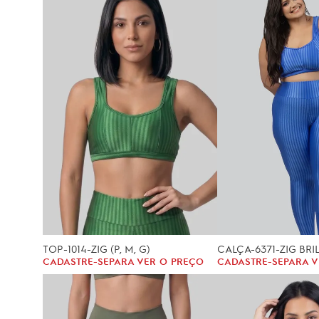
TOP-1014-ZIG (P, M, G)
CALÇA-6371-ZIG BRI
CADASTRE-SE
PARA VER O PREÇO
CADASTRE-SE
PARA V