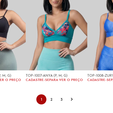
, M, G)
TOP-1007-ANYA (P, M, G)
TOP-1008-ZURY 
ER O PREÇO
CADASTRE-SE
PARA VER O PREÇO
CADASTRE-SE
P
1
2
3