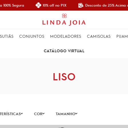
Desconto de 25% Acima de 
00% Segura
10% off no PIX
SUTIÃS
CONJUNTOS
MODELADORES
CAMISOLAS
PIJA
CATÁLOGO VIRTUAL
LISO
ERÍSTICAS
COR
TAMANHO