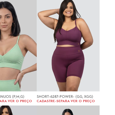
INUOS (P,M,G)
SHORT-6287-POWER- (GG, XGG)
ARA VER O PREÇO
CADASTRE-SE
PARA VER O PREÇO