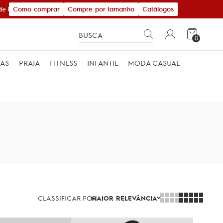
Como comprar
Compre por tamanho
Catálogos
R$ 600,00
0
MAS
PRAIA
FITNESS
INFANTIL
MODA CASUAL
CLASSIFICAR POR
MAIOR RELEVÂNCIA