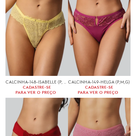
CALCINHA-148-ISABELLE (P, M, G)
CALCINHA-149-HELGA (P,M,G)
CADASTRE-SE
CADASTRE-SE
PARA VER O PREÇO
PARA VER O PREÇO