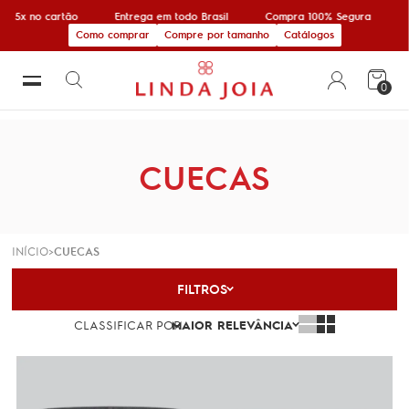
m 5x no cartão
Entrega em todo Brasil
Compra 100% Segura
1
Como comprar
Compre por tamanho
Catálogos
0
CUECAS
INÍCIO
CUECAS
FILTROS
CLASSIFICAR POR
MAIOR RELEVÂNCIA