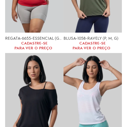
REGATA-6655-ESSENCIAL (GG, XGG)
BLUSA-1058-RAVELY (P, M, G)
CADASTRE-SE
CADASTRE-SE
PARA VER O PREÇO
PARA VER O PREÇO