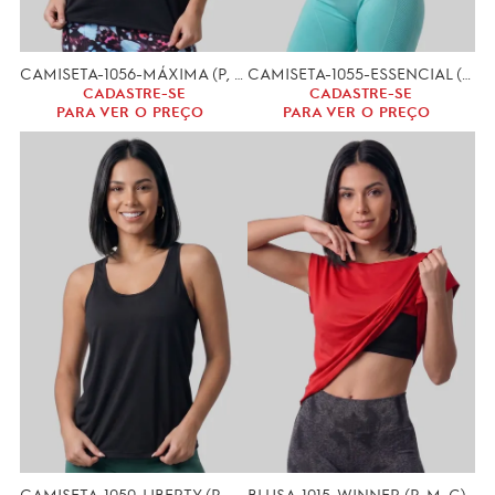
CAMISETA-1056-MÁXIMA (P, M, G,)
CAMISETA-1055-ESSENCIAL (P, M, G, GG)
CADASTRE-SE
CADASTRE-SE
PARA VER O PREÇO
PARA VER O PREÇO
CAMISETA-1050-LIBERTY (P, M, G)
BLUSA-1015-WINNER (P, M, G)