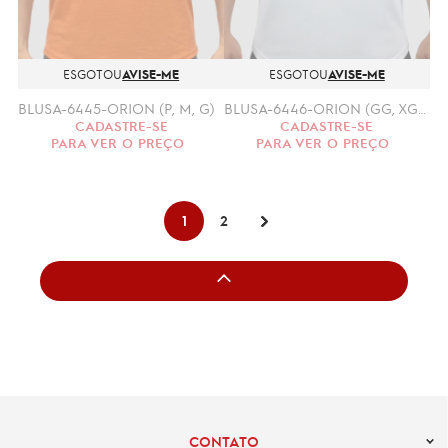
ESGOTOU
AVISE-ME
ESGOTOU
AVISE-ME
BLUSA-6445-ORION (P, M, G)
BLUSA-6446-ORION (GG, XGG)
CADASTRE-SE
CADASTRE-SE
PARA VER O PREÇO
PARA VER O PREÇO
1
2
CONTATO