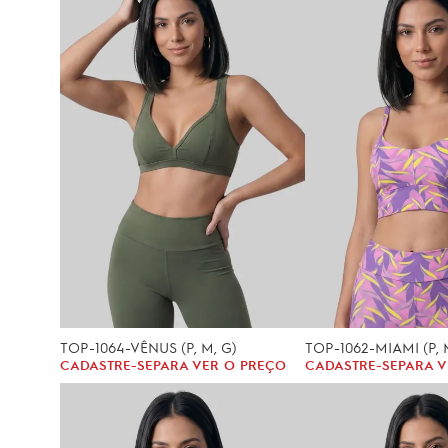
TOP-1064-VÊNUS (P, M, G)
TOP-1062-MIAMI (P, 
CADASTRE-SE
PARA VER O PREÇO
CADASTRE-SE
PARA V