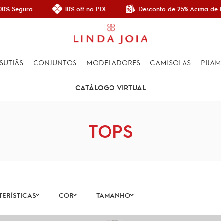
Desconto de 25% Acima de R$ 
 Segura
10% off no PIX
SUTIÃS
CONJUNTOS
MODELADORES
CAMISOLAS
PIJA
CATÁLOGO VIRTUAL
TOPS
ERÍSTICAS
COR
TAMANHO