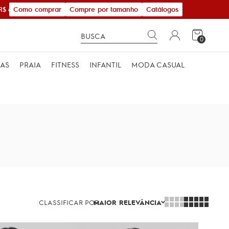
Como comprar
Compre por tamanho
Catálogos
600,00
0
MAS
PRAIA
FITNESS
INFANTIL
MODA CASUAL
CLASSIFICAR POR
MAIOR RELEVÂNCIA