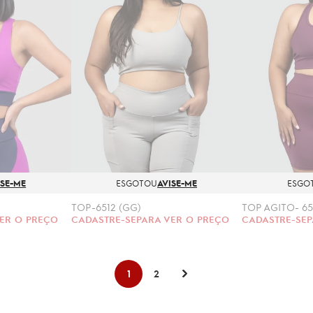
ISE-ME
ESGOTOU
AVISE-ME
ESGO
TOP-6512 (GG)
TOP AGITO- 65
ER O PREÇO
CADASTRE-SE
PARA VER O PREÇO
CADASTRE-SE
P
1
2