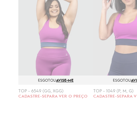
ESGOTOU
AVISE-ME
ESGOTOU
AV
TOP - 6549 (GG, XGG)
TOP - 1049 (P, M, G)
CADASTRE-SE
PARA VER O PREÇO
CADASTRE-SE
PARA V