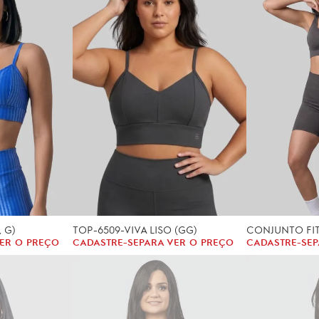
, G)
TOP-6509-VIVA LISO (GG)
ER O PREÇO
CADASTRE-SE
PARA VER O PREÇO
CADASTRE-SE
P