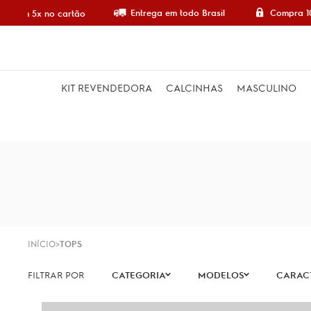
Entrega em todo Brasil
Compra 100%
 em 5x no cartão
KIT REVENDEDORA
CALCINHAS
MASCULINO
INÍCIO
TOPS
CATEGORIA
MODELOS
CARACT