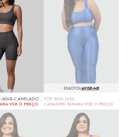
ESGOTOU
AVISE-ME
CONJUNTO FIT-6048-CANELADO (P/M, G/GG)
TOP-6514 (GG)
ARA VER O PREÇO
CADASTRE-SE
PARA VER O PREÇO