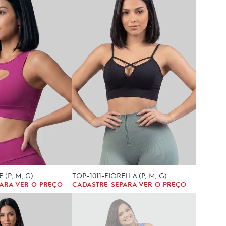
 (P, M, G)
TOP-1011-FIORELLA (P, M, G)
ARA VER O PREÇO
CADASTRE-SE
PARA VER O PREÇO