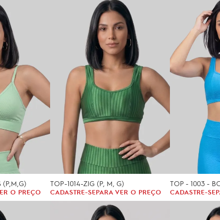
(P,M,G)
TOP-1014-ZIG (P, M, G)
TOP - 1003 - B
ER O PREÇO
CADASTRE-SE
PARA VER O PREÇO
CADASTRE-SE
P