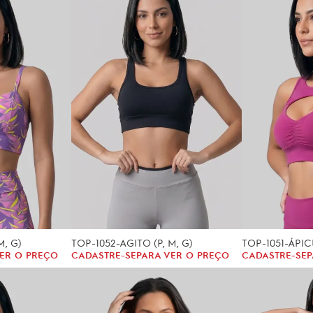
M, G)
TOP-1052-AGITO (P, M, G)
TOP-1051-ÁPICE
ER O PREÇO
CADASTRE-SE
PARA VER O PREÇO
CADASTRE-SE
P