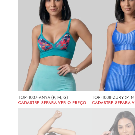
TOP-1007-ANYA (P, M, G)
TOP-1008-ZURY (P, M
CADASTRE-SE
PARA VER O PREÇO
CADASTRE-SE
PARA V