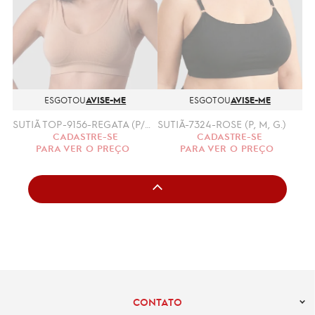
ESGOTOU
AVISE-ME
ESGOTOU
AVISE-ME
SUTIÃ TOP-9156-REGATA (P/M, G/GG)
SUTIÃ-7324-ROSE (P, M, G.)
CADASTRE-SE
CADASTRE-SE
PARA VER O PREÇO
PARA VER O PREÇO
CONTATO