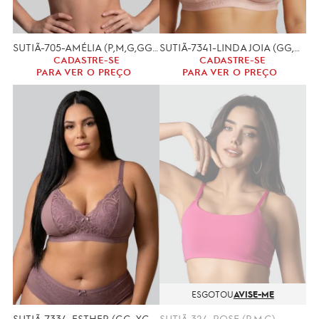
SUTIÃ-705-AMÉLIA (P,M,G,GG,EXG)
SUTIÃ-7341-LINDA JOIA (GG,XGG)
CADASTRE-SE
CADASTRE-SE
PARA VER O PREÇO
PARA VER O PREÇO
ESGOTOU
AVISE-ME
SUTIÃ-7334-ESTHER (GG, XGG)
SUTIÃ-324-ROSE (P.M.G)