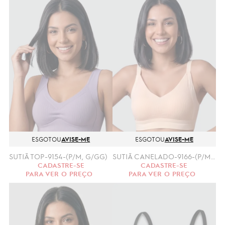
ESGOTOU
AVISE-ME
ESGOTOU
AVISE-ME
SUTIÃ TOP-9154-(P/M, G/GG)
SUTIÃ CANELADO-9166-(P/M, G/GG)
CADASTRE-SE
CADASTRE-SE
PARA VER O PREÇO
PARA VER O PREÇO