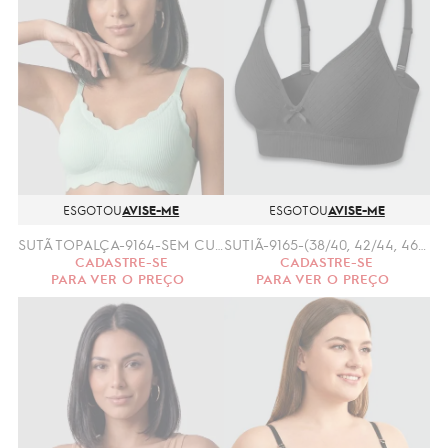
ESGOTOU
AVISE-ME
ESGOTOU
AVISE-ME
SUTÃ TOPALÇA-9164-SEM CUSTURA (P/M, G/GG)
SUTIÃ-9165-(38/40, 42/44, 46/48, 50/52)
CADASTRE-SE
CADASTRE-SE
PARA VER O PREÇO
PARA VER O PREÇO