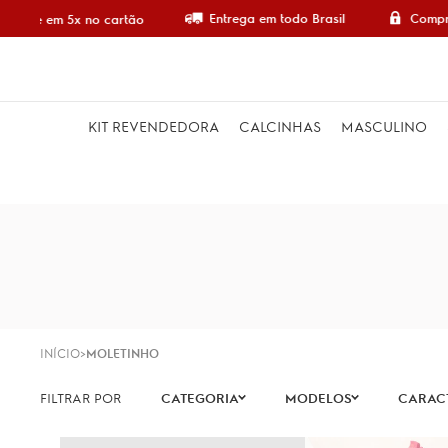
Entrega em todo Brasil
Compra
ompre em 5x no cartão
KIT REVENDEDORA
CALCINHAS
MASCULINO
INÍCIO
MOLETINHO
CATEGORIA
MODELOS
CARACT