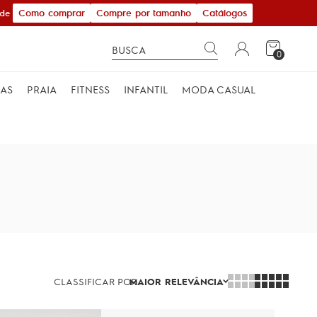
Como comprar
Compre por tamanho
Catálogos
e R$ 600,00
0
MAS
PRAIA
FITNESS
INFANTIL
MODA CASUAL
CLASSIFICAR POR
MAIOR RELEVÂNCIA