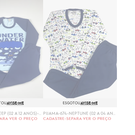
TOU
AVISE-ME
ESGOTOU
AVISE-ME
PIJAMA-615-SLEEP (02 A 12 ANOS)-MOLETINHO
PIJAMA-674-NEPTUNE (02 A 04 ANOS)-MOLETINHO
ARA VER O PREÇO
CADASTRE-SE
PARA VER O PREÇO