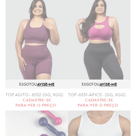
ESGOTOU
AVISE-ME
ESGOTOU
AVISE-ME
TOP AGITO- 6552 (GG, XGG)
TOP-6551-ÁPICE- (GG, XGG)
CADASTRE-SE
CADASTRE-SE
PARA VER O PREÇO
PARA VER O PREÇO