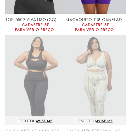
TOP-6509-VIVA LISO (GG)
MACAQUITO-1118-CANELADO-(GG,XGG)
CADASTRE-SE
CADASTRE-SE
PARA VER O PREÇO
PARA VER O PREÇO
ESGOTOU
AVISE-ME
ESGOTOU
AVISE-ME
CALÇA-6378-ATLANTA- (GG, XGG)
CALÇA-6376-PERSONAL- (GG, XGG)