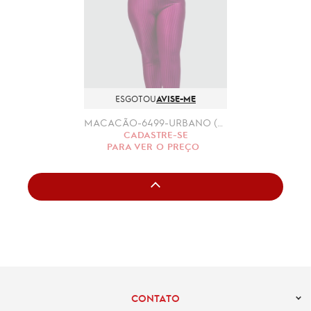
ESGOTOU
AVISE-ME
MACACÃO-6499-URBANO (GG)
CADASTRE-SE
PARA VER O PREÇO
CONTATO