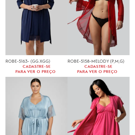
ROBE-5163- (GG.XGG)
ROBE-5158-MELODY (P,M,G)
CADASTRE-SE
CADASTRE-SE
PARA VER O PREÇO
PARA VER O PREÇO