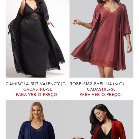
CAMISOLA-5117-VALENCY (GG,XGG)-CONJUNTO
ROBE-5162-EVELINA (M.G)
CADASTRE-SE
CADASTRE-SE
PARA VER O PREÇO
PARA VER O PREÇO