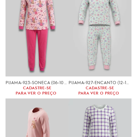
PIJAMA-923-SONECA (06-10 ANOS) MALHA PV
PIJAMA-927-ENCANTO (12-14) MALHA PV
CADASTRE-SE
CADASTRE-SE
PARA VER O PREÇO
PARA VER O PREÇO