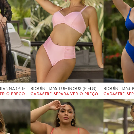
SAÍDA PRAIA-1420-ARIANNA (P, M, G)
BIQUÍNI-1365-LUMINOUS (P.M.G)
BIQUÍNI-1363-
ER O PREÇO
CADASTRE-SE
PARA VER O PREÇO
CADASTRE-SE
P