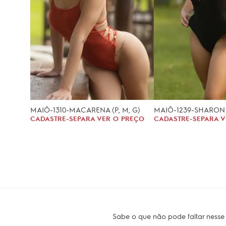
MAIÔ-1310-MACARENA (P, M, G)
MAIÔ-1239-SHARON 
CADASTRE-SE
PARA VER O PREÇO
CADASTRE-SE
PARA V
Sabe o que não pode faltar nesse