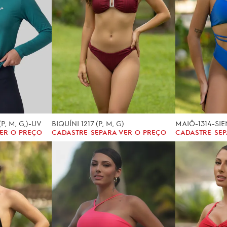
P, M, G,)-UV
BIQUÍNI 1217 (P, M, G)
MAIÔ-1314-SIE
ER O PREÇO
CADASTRE-SE
PARA VER O PREÇO
CADASTRE-SE
P