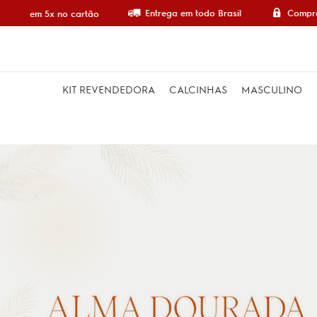
Entrega em todo Brasil
Compra 100
e em 5x no cartão
KIT REVENDEDORA
CALCINHAS
MASCULINO