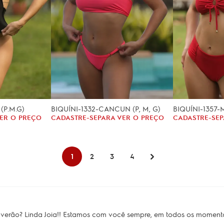
(P.M.G)
BIQUÍNI-1332-CANCUN (P, M, G)
BIQUÍNI-1357-M
ER O PREÇO
CADASTRE-SE
PARA VER O PREÇO
CADASTRE-SE
P
1
2
3
4
 verão? Linda Joia!! Estamos com você sempre, em todos os moment