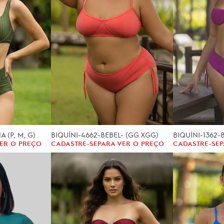
 (P, M, G)
BIQUÍNI-4662-BEBEL- (GG.XGG)
BIQUÍNI-1362-B
ER O PREÇO
CADASTRE-SE
PARA VER O PREÇO
CADASTRE-SE
P