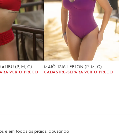
ALIBU (P, M, G)
MAIÔ-1316-LEBLON (P, M, G)
ARA VER O PREÇO
CADASTRE-SE
PARA VER O PREÇO
os e em todas as praias, abusando