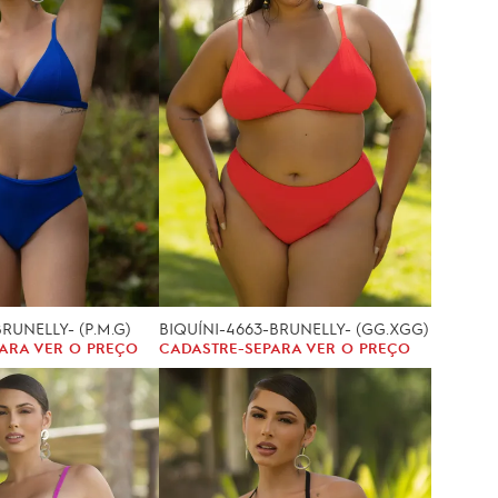
BRUNELLY- (P.M.G)
BIQUÍNI-4663-BRUNELLY- (GG.XGG)
ARA VER O PREÇO
CADASTRE-SE
PARA VER O PREÇO