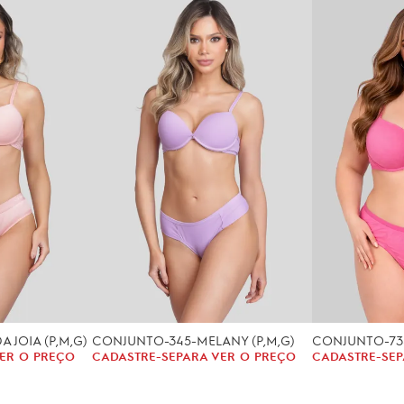
 JOIA (P,M,G)
CONJUNTO-345-MELANY (P,M,G)
ER O PREÇO
CADASTRE-SE
PARA VER O PREÇO
CADASTRE-SE
P