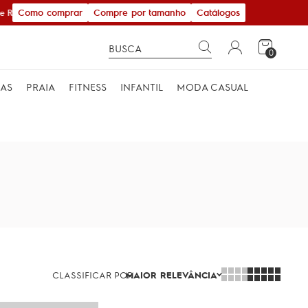
Como comprar
Compre por tamanho
Catálogos
 R$ 600,00
0
MAS
PRAIA
FITNESS
INFANTIL
MODA CASUAL
CLASSIFICAR POR
MAIOR RELEVÂNCIA