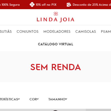
Desconto de 25% Acima de
100% Segura
10% off no PIX
SUTIÃS
CONJUNTOS
MODELADORES
CAMISOLAS
PIJA
CATÁLOGO VIRTUAL
SEM RENDA
ERÍSTICAS
COR
TAMANHO