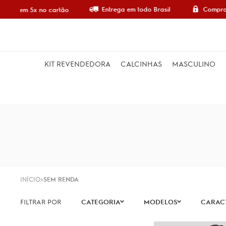
Entrega em todo Brasil
Compra 
mpre em 5x no cartão
KIT REVENDEDORA
CALCINHAS
MASCULINO
INÍCIO
SEM RENDA
CATEGORIA
MODELOS
CARACT