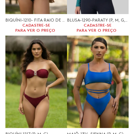
BIQUÍNI-1210- FITA RAIO DE SOL (P, M, G.)
BLUSA-1290-PARATY (P, M, G,)-UV
CADASTRE-SE
CADASTRE-SE
PARA VER O PREÇO
PARA VER O PREÇO
BIQUÍNI 1217 (P, M, G)
MAIÔ-1314-SIENNA (P, M, G)