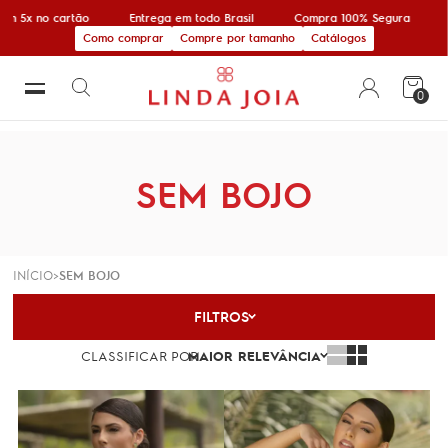
x no cartão
Entrega em todo Brasil
Compra 100% Segura
10% 
Como comprar
Compre por tamanho
Catálogos
0
SEM BOJO
INÍCIO
SEM BOJO
FILTROS
CLASSIFICAR POR
MAIOR RELEVÂNCIA