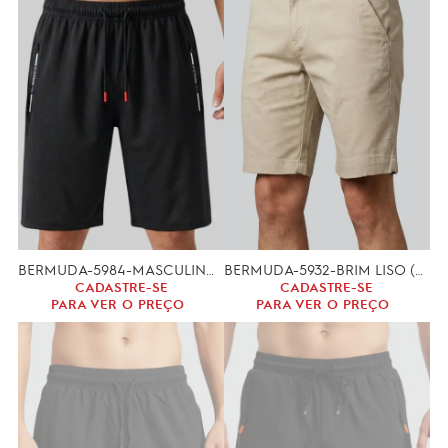
BERMUDA-5984-MASCULINO COM ZIPER (P, M, G, GG)
BERMUDA-5932-BRIM LISO (36 A 46)
CADASTRE-SE
CADASTRE-SE
PARA VER O PREÇO
PARA VER O PREÇO