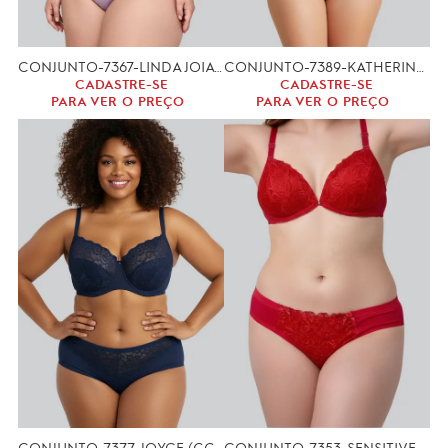
CONJUNTO-7367-LINDA JOIA (GG.XGG)
CONJUNTO-7389-KATHERINE (GG,XGG)
CADASTRE-SE
CADASTRE-SE
PARA VER O PREÇO
PARA VER O PREÇO
CONJUNTO-7377-JOYCE (GG,XGG)
CONJUNTO-7353-SENSITIVE (GG,XGG)