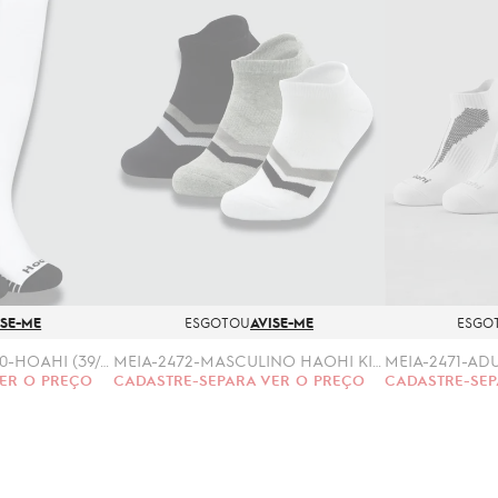
ISE-ME
ESGOTOU
AVISE-ME
ESGO
MEIÃO FUTEBOL-2470-HOAHI (39/43)
MEIA-2472-MASCULINO HAOHI KIT 3 PARES (33/38, 39,43)
ER O PREÇO
CADASTRE-SE
PARA VER O PREÇO
CADASTRE-SE
P