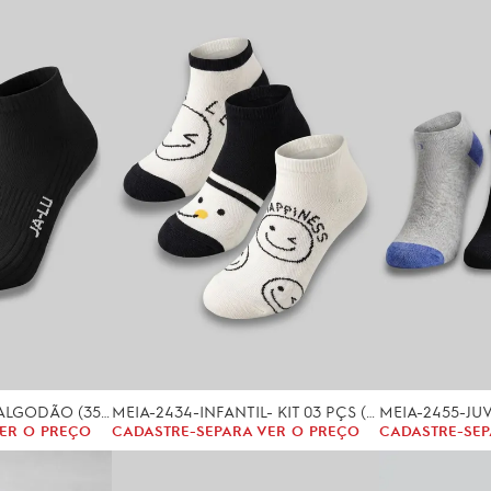
MEIA-2428-ADULTO ALGODÃO (35/40)
MEIA-2434-INFANTIL- KIT 03 PÇS (2/4, 4/6, 6/8, 8/10 ANOS)
ER O PREÇO
CADASTRE-SE
PARA VER O PREÇO
CADASTRE-SE
P