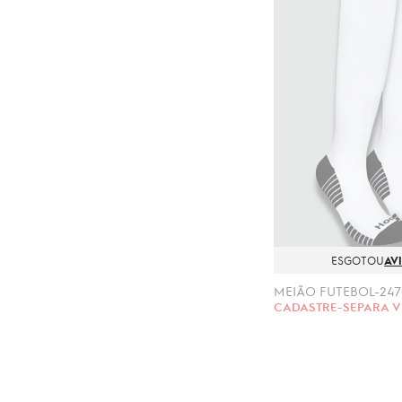
ESGOTOU
AV
CADASTRE-SE
PARA V