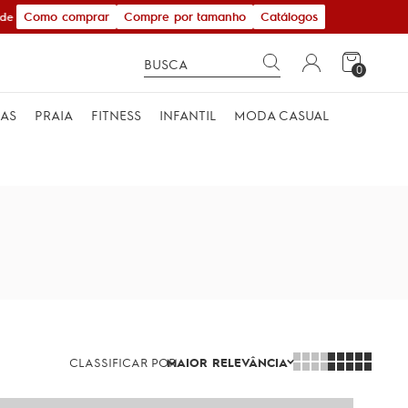
Como comprar
Compre por tamanho
Catálogos
 R$ 600,00
0
MAS
PRAIA
FITNESS
INFANTIL
MODA CASUAL
CLASSIFICAR POR
MAIOR RELEVÂNCIA