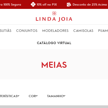
Desconto de 25% Acima de
 100% Segura
10% off no PIX
SUTIÃS
CONJUNTOS
MODELADORES
CAMISOLAS
PIJA
CATÁLOGO VIRTUAL
MEIAS
ERÍSTICAS
COR
TAMANHO