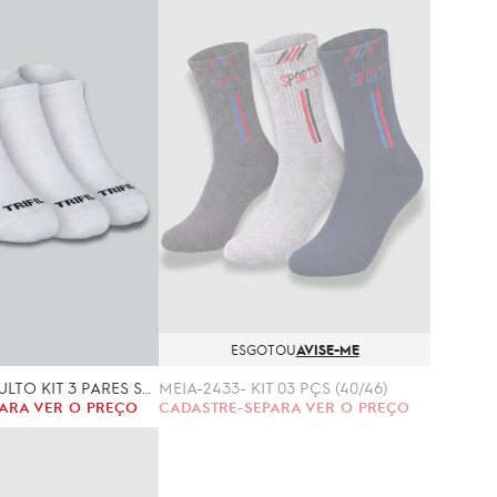
ESGOTOU
AVISE-ME
MEIA-2403-ADULTO KIT 3 PARES SOQUETE TRIFIL (35/38, 39/43)
MEIA-2433- KIT 03 PÇS (40/46)
ARA VER O PREÇO
CADASTRE-SE
PARA VER O PREÇO