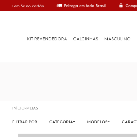
Entrega em todo Brasil
Compra
mpre em 5x no cartão
KIT REVENDEDORA
CALCINHAS
MASCULINO
INÍCIO
MEIAS
CATEGORIA
MODELOS
CARACT