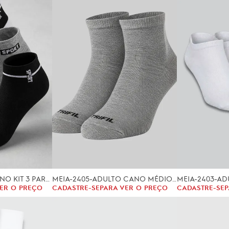
MEIA-2432-MASCULINO KIT 3 PARES (40/46)
MEIA-2405-ADULTO CANO MÉDIO TRIFIL
ER O PREÇO
CADASTRE-SE
PARA VER O PREÇO
CADASTRE-SE
P