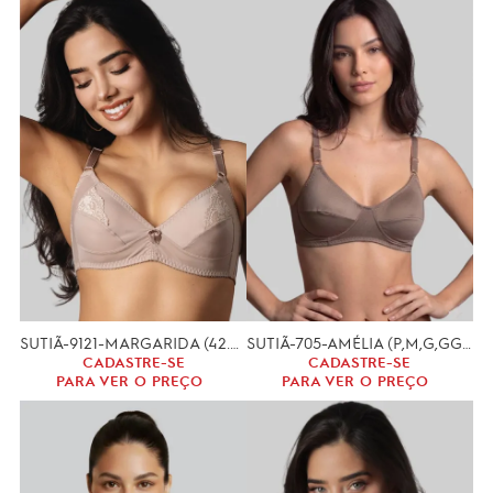
SUTIÃ-9121-MARGARIDA (42.44.46.48.50)
SUTIÃ-705-AMÉLIA (P,M,G,GG,EXG)
CADASTRE-SE
CADASTRE-SE
PARA VER O PREÇO
PARA VER O PREÇO