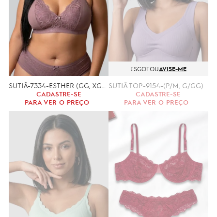
ESGOTOU
AVISE-ME
SUTIÃ-7334-ESTHER (GG, XGG)
SUTIÃ TOP-9154-(P/M, G/GG)
CADASTRE-SE
CADASTRE-SE
PARA VER O PREÇO
PARA VER O PREÇO