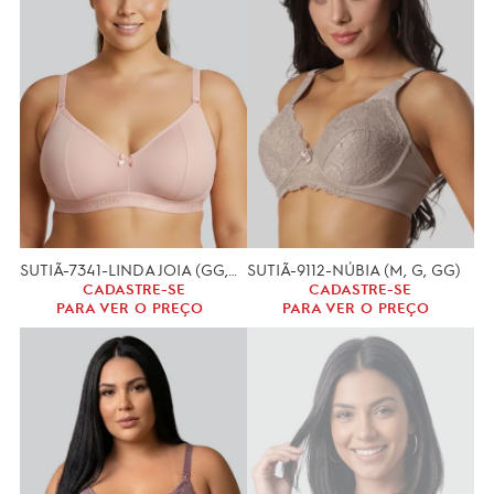
SUTIÃ-7341-LINDA JOIA (GG,XGG)
SUTIÃ-9112-NÚBIA (M, G, GG)
CADASTRE-SE
CADASTRE-SE
PARA VER O PREÇO
PARA VER O PREÇO