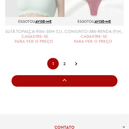
ESGOTOU
AVISE-ME
ESGOTOU
AVISE-ME
SUTÃ TOPALÇA-9164-SEM CUSTURA (P/M, G/GG)
CONJUNTO-386-RENDA (P,M,G)
CADASTRE-SE
CADASTRE-SE
PARA VER O PREÇO
PARA VER O PREÇO
1
2
CONTATO