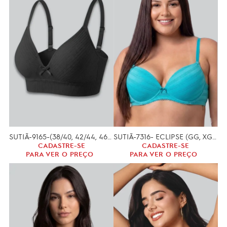
SUTIÃ-9165-(38/40, 42/44, 46/48, 50/52)
SUTIÃ-7316- ECLIPSE (GG, XGG)
CADASTRE-SE
CADASTRE-SE
PARA VER O PREÇO
PARA VER O PREÇO