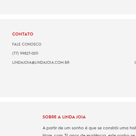
CONTATO
FALE CONOSCO
(77) 99827-0011
LINDAJOIA@LINDAJOIA.COM.BR
SOBRE A LINDA JOIA
A partir de um sonho é que se constrói uma his
Hoje, com 31 anos de existência, este sonho se