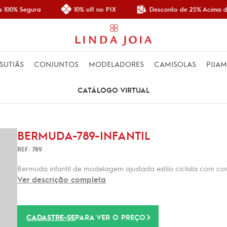
Desconto de 25% Acima de
100% Segura
10% off no PIX
SUTIÃS
CONJUNTOS
MODELADORES
CAMISOLAS
PIJA
CATÁLOGO VIRTUAL
BERMUDA-789-INFANTIL
REF: 789
Bermuda infantil de modelagem ajustada estilo ciclista com c
Ver descrição completa
CADASTRE-SE
PARA VER O PREÇO