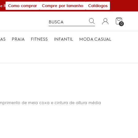
Como comprar
Compre por tamanho
Catálogos
 R$ 600,00
0
MAS
PRAIA
FITNESS
INFANTIL
MODA CASUAL
omprimento de meia coxa e cintura de altura média