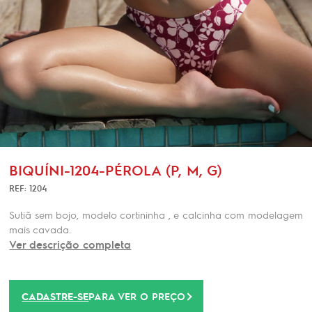
BIQUÍNI-1204-PÉROLA (P, M, G)
REF: 1204
Sutiã sem bojo, modelo cortininha , e calcinha com modelagem
mais cavada.
Ver descrição completa
CADASTRE-SE
PARA VER O PREÇO