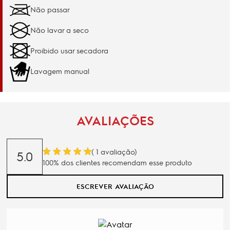
Não passar
Não lavar a seco
Proibido usar secadora
Lavagem manual
AVALIAÇÕES
(
1
avaliação)
5.0
100% dos clientes recomendam esse produto
ESCREVER AVALIAÇÃO