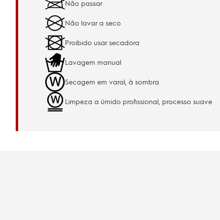
Não passar
Não lavar a seco
Proibido usar secadora
Lavagem manual
Secagem em varal, à sombra
Limpeza a úmido profissional, processo suave