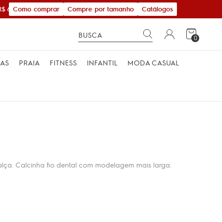
Como comprar
Compre por tamanho
Catálogos
 600,00
0
MAS
PRAIA
FITNESS
INFANTIL
MODA CASUAL
lça. Calcinha fio dental com modelagem mais larga.