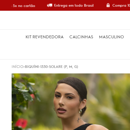
Entrega em todo Brasil
Compra 100
e em 5x no cartão
KIT REVENDEDORA
CALCINHAS
MASCULINO
INÍCIO
BIQUÍNI-1330-SOLARE (P, M, G)