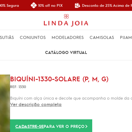
Desconto de 25% Acima de R$
% Segura
10% off no PIX
SUTIÃS
CONJUNTOS
MODELADORES
CAMISOLAS
PIJA
CATÁLOGO VIRTUAL
BIQUÍNI-1330-SOLARE (P, M, G)
REF: 1330
Biquíni com alça única e decote que acompanha o molde da a
Ver descrição completa
CADASTRE-SE
PARA VER O PREÇO