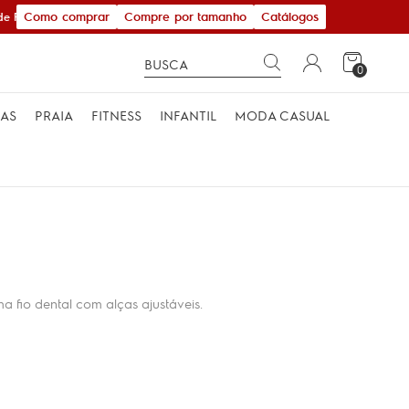
Como comprar
Compre por tamanho
Catálogos
 R$ 600,00
0
MAS
PRAIA
FITNESS
INFANTIL
MODA CASUAL
a fio dental com alças ajustáveis.