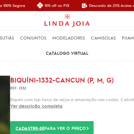
Desconto de 25% Acima de
 100% Segura
10% off no PIX
SUTIÃS
CONJUNTOS
MODELADORES
CAMISOLAS
PIJA
CATÁLOGO VIRTUAL
BIQUÍNI-1332-CANCUN (P, M, G)
REF: 1332
Biquíni com top faixa de alças e amarração nas costas. Calcinh
Ver descrição completa
CADASTRE-SE
PARA VER O PREÇO