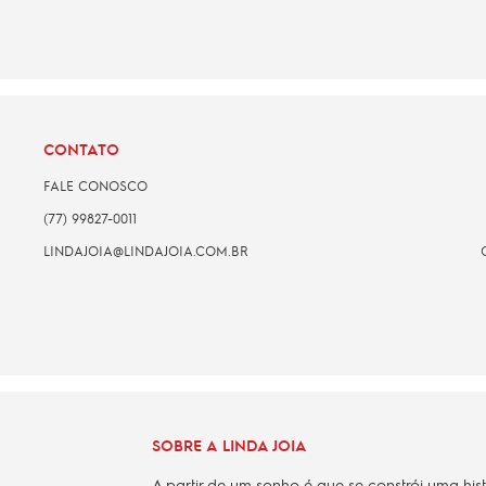
CONTATO
FALE CONOSCO
(77) 99827-0011
LINDAJOIA@LINDAJOIA.COM.BR
SOBRE A LINDA JOIA
A partir de um sonho é que se constrói uma his