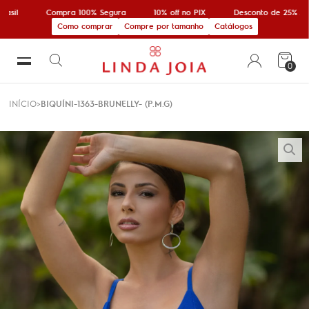
rasil
Compra 100% Segura
10% off no PIX
Desconto de 25% Ac
Como comprar
Compre por tamanho
Catálogos
0
INÍCIO
BIQUÍNI-1363-BRUNELLY- (P.M.G)