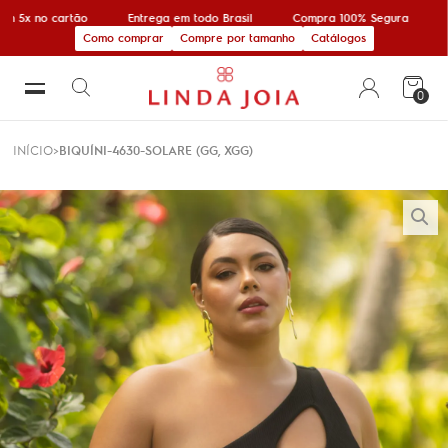
m 5x no cartão
Entrega em todo Brasil
Compra 100% Segura
1
Como comprar
Compre por tamanho
Catálogos
0
INÍCIO
BIQUÍNI-4630-SOLARE (GG, XGG)