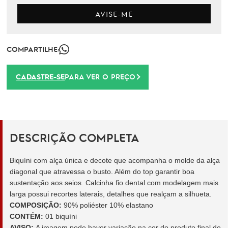
AVISE-ME
COMPARTILHE:
CADASTRE-SE
PARA VER O PREÇO
DESCRIÇÃO COMPLETA
Biquíni com alça única e decote que acompanha o molde da alça
diagonal que atravessa o busto. Além do top garantir boa
sustentação aos seios. Calcinha fio dental com modelagem mais
larga possui recortes laterais, detalhes que realçam a silhueta.
COMPOSIÇÃO:
90% poliéster 10% elastano
CONTÉM:
01 biquíni
AVISO:
A imagem pode haver variação na cor do produto final de