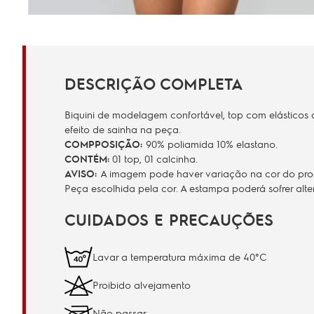
DESCRIÇÃO COMPLETA
Biquini de modelagem confortável, top com elásticos
efeito de sainha na peça.
COMPPOSIÇÃO:
90% poliamida 10% elastano.
CONTÉM:
01 top, 01 calcinha.
AVISO:
A imagem pode haver variação na cor do produ
Peça escolhida pela cor. A estampa poderá sofrer al
CUIDADOS E PRECAUÇÕES
Lavar a temperatura máxima de 40°C
Proibido alvejamento
Não passar