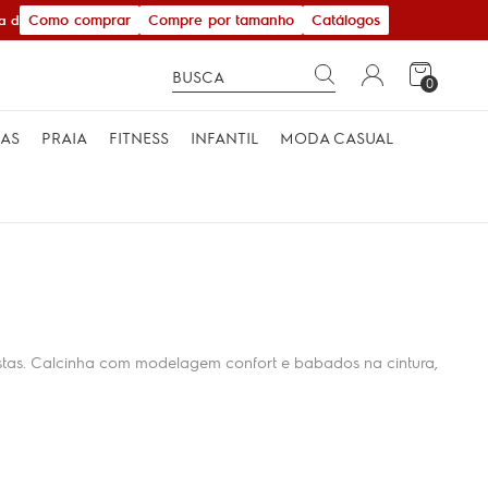
Como comprar
Compre por tamanho
Catálogos
 de R$ 600,00
0
MAS
PRAIA
FITNESS
INFANTIL
MODA CASUAL
ostas. Calcinha com modelagem confort e babados na cintura,