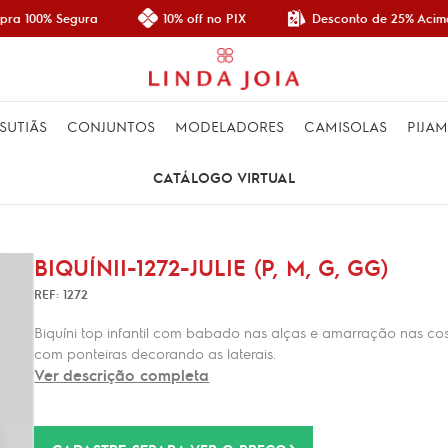
Desconto de 25% Acima
ra 100% Segura
10% off no PIX
SUTIÃS
CONJUNTOS
MODELADORES
CAMISOLAS
PIJA
CATÁLOGO VIRTUAL
BIQUÍNII-1272-JULIE (P, M, G, GG)
REF: 1272
Biquíni top infantil com babado nas alças e amarração nas c
com ponteiras decorando as laterais.
Ver descrição completa