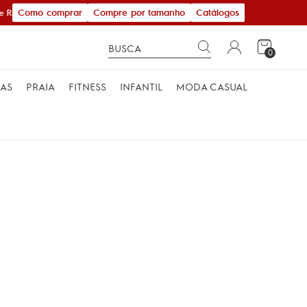
Como comprar
Compre por tamanho
Catálogos
 R$ 600,00
0
MAS
PRAIA
FITNESS
INFANTIL
MODA CASUAL