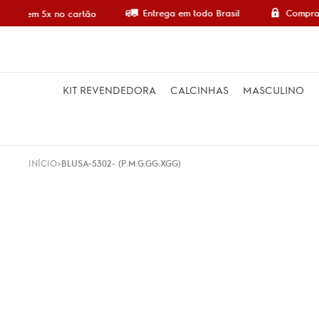
Entrega em todo Brasil
Compra 
mpre em 5x no cartão
KIT REVENDEDORA
CALCINHAS
MASCULINO
INÍCIO
BLUSA-5302- (P.M.G.GG.XGG)