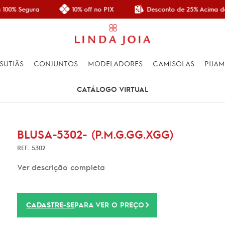
Desconto de 25% Acima de
100% Segura
10% off no PIX
SUTIÃS
CONJUNTOS
MODELADORES
CAMISOLAS
PIJA
CATÁLOGO VIRTUAL
BLUSA-5302- (P.M.G.GG.XGG)
REF: 5302
Ver descrição completa
CADASTRE-SE
PARA VER O PREÇO