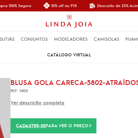
Desconto de 25% Acima
ra 100% Segura
10% off no PIX
SUTIÃS
CONJUNTOS
MODELADORES
CAMISOLAS
PIJA
CATÁLOGO VIRTUAL
BLUSA GOLA CARECA-5802-ATRAÍDOS 
REF: 5802
Ver descrição completa
CADASTRE-SE
PARA VER O PREÇO