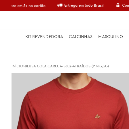
Entrega em todo Brasil
Comp
Compre em 5x no cartão
KIT REVENDEDORA
CALCINHAS
MASCULINO
INÍCIO
BLUSA GOLA CARECA-5802-ATRAÍDOS (P,M,G,GG)