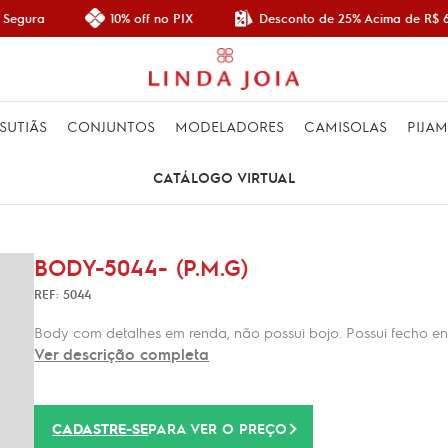
Desconto de 25% Acima de R$ 6
 Segura
10% off no PIX
SUTIÃS
CONJUNTOS
MODELADORES
CAMISOLAS
PIJA
CATÁLOGO VIRTUAL
BODY-5044- (P.M.G)
REF: 5044
Body com detalhes em renda, não possui bojo. Possui fecho ent
Ver descrição completa
CADASTRE-SE
PARA VER O PREÇO