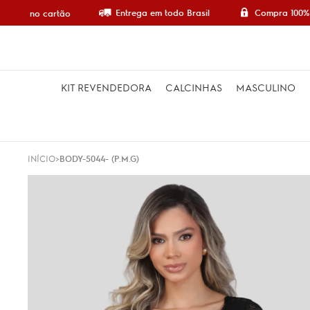
Entrega em todo Brasil
Compra 100%
em 5x no cartão
KIT REVENDEDORA
CALCINHAS
MASCULINO
INÍCIO
BODY-5044- (P.M.G)