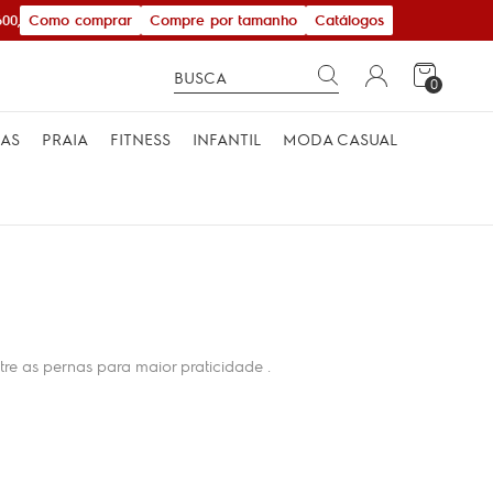
Como comprar
Compre por tamanho
Catálogos
00,00
0
MAS
PRAIA
FITNESS
INFANTIL
MODA CASUAL
re as pernas para maior praticidade .