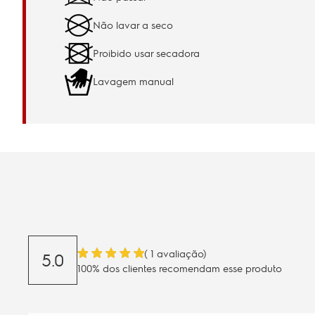
Não lavar a seco
Proibido usar secadora
Lavagem manual
(
1
avaliação)
5.0
100% dos clientes recomendam esse produto