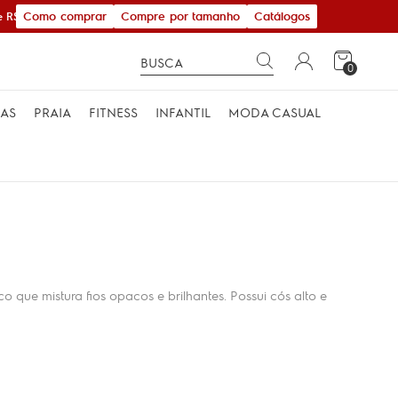
Como comprar
Compre por tamanho
Catálogos
 R$ 600,00
0
MAS
PRAIA
FITNESS
INFANTIL
MODA CASUAL
 que mistura fios opacos e brilhantes. Possui cós alto e