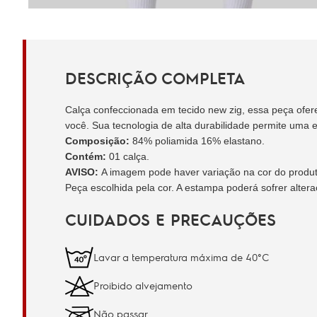
DESCRIÇÃO COMPLETA
Calça confeccionada em tecido new zig, essa peça ofere
você. Sua tecnologia de alta durabilidade permite uma
Composição:
84% poliamida 16% elastano.
Contém:
01 calça.
AVISO:
A imagem pode haver variação na cor do produto 
Peça escolhida pela cor. A estampa poderá sofrer alter
CUIDADOS E PRECAUÇÕES
Lavar a temperatura máxima de 40°C
Proibido alvejamento
Não passar