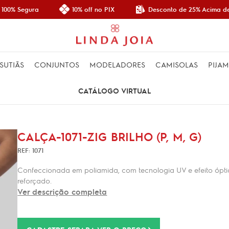
Desconto de 25% Acima de
100% Segura
10% off no PIX
SUTIÃS
CONJUNTOS
MODELADORES
CAMISOLAS
PIJA
CATÁLOGO VIRTUAL
CALÇA-1071-ZIG BRILHO (P, M, G)
REF: 1071
Confeccionada em poliamida, com tecnologia UV e efeito óptico
reforçado.
Ver descrição completa