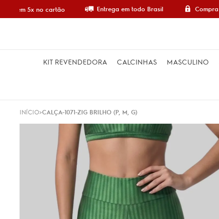
Entrega em todo Brasil
Compra 
pre em 5x no cartão
KIT REVENDEDORA
CALCINHAS
MASCULINO
INÍCIO
CALÇA-1071-ZIG BRILHO (P, M, G)