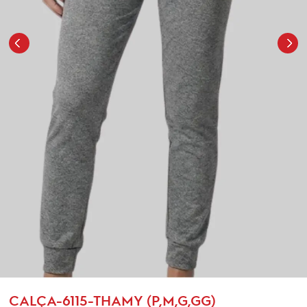
CALÇA-6115-THAMY (P,M,G,GG)