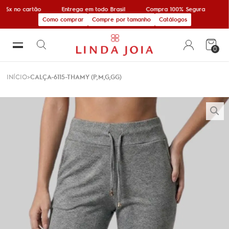
 5x no cartão
Entrega em todo Brasil
Compra 100% Segura
1
Como comprar
Compre por tamanho
Catálogos
0
INÍCIO
CALÇA-6115-THAMY (P,M,G,GG)