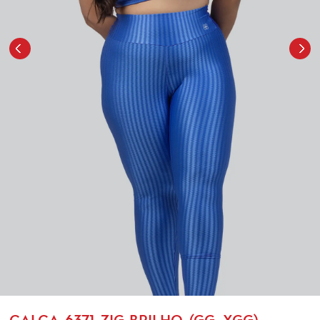
CALÇA-6371-ZIG BRILHO-(GG, XGG)