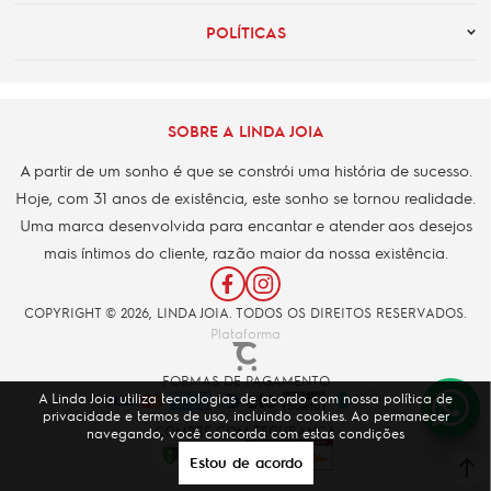
POLÍTICAS
SOBRE A LINDA JOIA
A partir de um sonho é que se constrói uma história de sucesso.
Hoje, com 31 anos de existência, este sonho se tornou realidade.
Uma marca desenvolvida para encantar e atender aos desejos
mais íntimos do cliente, razão maior da nossa existência.
COPYRIGHT © 2026, LINDA JOIA. TODOS OS DIREITOS RESERVADOS.
Plataforma
FORMAS DE PAGAMENTO
A Linda Joia utiliza tecnologias de acordo com nossa política de
privacidade e termos de uso, incluindo cookies. Ao permanecer
COMPRE COM SEGURANÇA
navegando, você concorda com estas condições
Estou de acordo