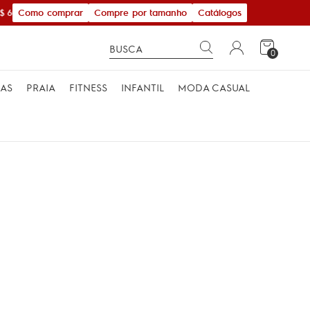
Como comprar
Compre por tamanho
Catálogos
600,00
0
MAS
PRAIA
FITNESS
INFANTIL
MODA CASUAL