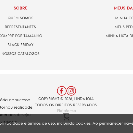
SOBRE
MEUS D
QUEM SOMOS
MINHA C
REPRESENTANTES
MEUS PED
COMPRE POR TAMANHO
MINHA LISTA D
BLACK FRIDAY
NOSSOS CATÁLOGOS
COPYRIGHT © 2026, LINDA JOIA.
tória de sucesso.
TODOS OS DIREITOS RESERVADOS.
 tornou realidade.
Plataforma
der aos desejos
xistência.
de privacidade e termos de uso, incluindo cookies. Ao permanecer n