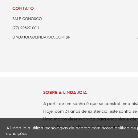
CONTATO
FALE CONOSCO
(77) 99827-0011
LINDAJOIA@LINDAJOIA.COM.BR
SOBRE A LINDA JOIA
A partir de um sonho é que se constrói uma his
Hoje, com 31 anos de existência, este sonho se
Uma marca desenvolvida para encantar e aten
mais íntimos do cliente, razão maior da nossa e
A Linda Joia utiliza tecnologias de acordo com nossa política 
condições