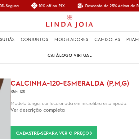
Desconto de 25% Acima de R$ 
% Segura
10% off no PIX
SUTIÃS
CONJUNTOS
MODELADORES
CAMISOLAS
PIJA
CATÁLOGO VIRTUAL
CALCINHA-120-ESMERALDA (P,M,G)
REF: 120
Modelo tanga, confeccionada em microfibra estampada.
Ver descrição completa
CADASTRE-SE
PARA VER O PREÇO