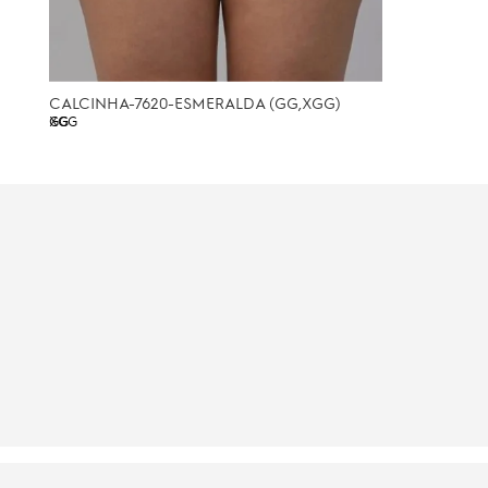
CALCINHA-7620-ESMERALDA (GG,XGG)
GG
XGG