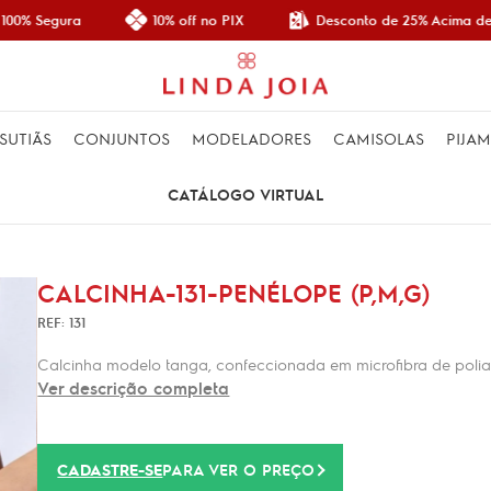
Desconto de 25% Acima de 
00% Segura
10% off no PIX
SUTIÃS
CONJUNTOS
MODELADORES
CAMISOLAS
PIJA
CATÁLOGO VIRTUAL
CALCINHA-131-PENÉLOPE (P,M,G)
REF: 131
Calcinha modelo tanga, confeccionada em microfibra de polia
Ver descrição completa
CADASTRE-SE
PARA VER O PREÇO