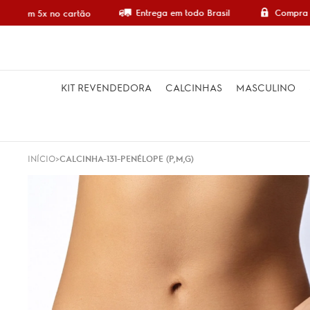
Entrega em todo Brasil
Compra 1
pre em 5x no cartão
KIT REVENDEDORA
CALCINHAS
MASCULINO
INÍCIO
CALCINHA-131-PENÉLOPE (P,M,G)