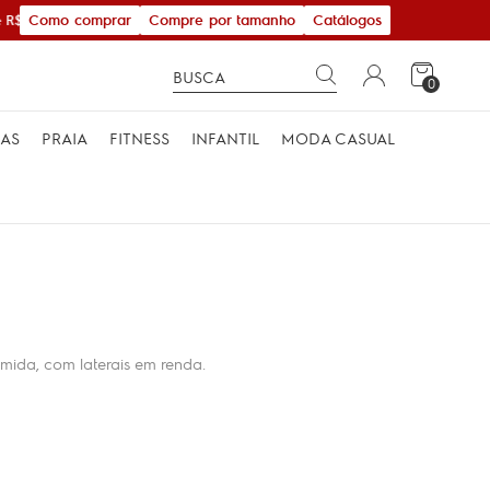
Como comprar
Compre por tamanho
Catálogos
R$ 600,00
0
MAS
PRAIA
FITNESS
INFANTIL
MODA CASUAL
mida, com laterais em renda.