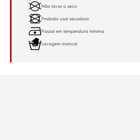
Não lavar a seco
Proibido usar secadora
Passar em temperatura mínima
Lavagem manual