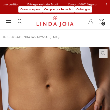
x no cartão
Entrega em todo Brasil
Compra 100% Segura
10%
Como comprar
Compre por tamanho
Catálogos
0
INÍCIO
CALCINHA-163-ALYSSA- (P.M.G)