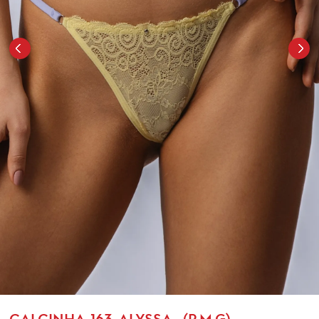
CALCINHA-163-ALYSSA- (P.M.G)