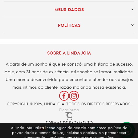
MEUS DADOS
POLÍTICAS
SOBRE A LINDA JOIA
A partir de um sonho é que se constrói uma história de sucesso.
Hoje, com 31 anos de existência, este sonho se tornou realidade.
Uma marca desenvolvida para encantar e atender aos desejos
mais íntimos do cliente, razão maior da nossa existência.
COPYRIGHT © 2026, LINDA JOIA. TODOS OS DIREITOS RESERVADOS.
Plataforma
FORMAS DE PAGAMENTO
A Linda Joia utiliza tecnologias de acordo com nossa política de
privacidade e termos de uso, incluindo cookies. Ao permanecer
COMPRE COM SEGURANÇA
navegando, você concorda com estas condições