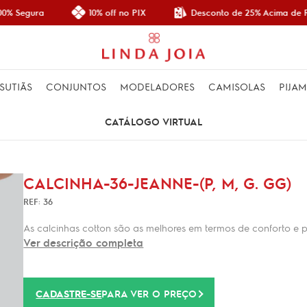
Desconto de 25% Acima de R$
0% Segura
10% off no PIX
SUTIÃS
CONJUNTOS
MODELADORES
CAMISOLAS
PIJA
CATÁLOGO VIRTUAL
CALCINHA-36-JEANNE-(P, M, G. GG)
REF: 36
As calcinhas cotton são as melhores em termos de conforto e pe
Ver descrição completa
CADASTRE-SE
PARA VER O PREÇO