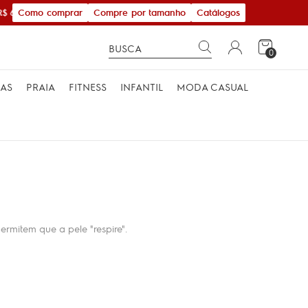
Como comprar
Compre por tamanho
Catálogos
 600,00
0
MAS
PRAIA
FITNESS
INFANTIL
MODA CASUAL
rmitem que a pele "respire".