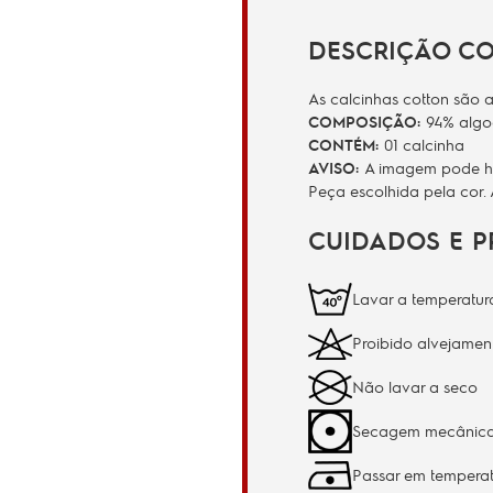
DESCRIÇÃO C
As calcinhas cotton são a
COMPOSIÇÃO:
94% algo
CONTÉM:
01 calcinha
AVISO:
A imagem pode hav
Peça escolhida pela cor.
CUIDADOS E 
Lavar a temperatu
Proibido alvejamen
Não lavar a seco
Secagem mecânica 
Passar em tempera