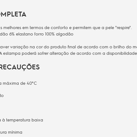
OMPLETA
s melhores em termos de conforto e permitem que a pele "respire".
dão 6% elastano forro 100% algodão
er variação na cor do produto final de acordo com o brilho do moni
 A estampa poderá sofrer alteração de acordo com a disponibilidad
PRECAUÇÕES
ra máxima de 40°C
to
à temperatura baixa
tura mínima