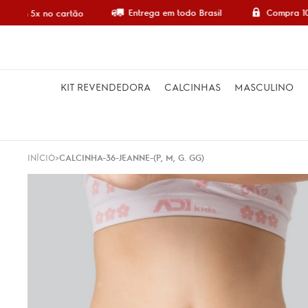
Entrega em todo Brasil
Compra 10
e em 5x no cartão
KIT REVENDEDORA
CALCINHAS
MASCULINO
INÍCIO
CALCINHA-36-JEANNE-(P, M, G. GG)