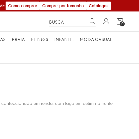
Como comprar
Compre por tamanho
Catálogos
e R$ 600,00
0
MAS
PRAIA
FITNESS
INFANTIL
MODA CASUAL
 confeccionada em renda, com laço em cetim na frente.