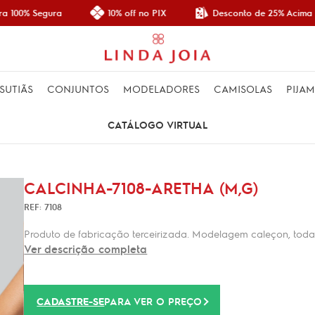
Desconto de 25% Acima d
 100% Segura
10% off no PIX
SUTIÃS
CONJUNTOS
MODELADORES
CAMISOLAS
PIJA
CATÁLOGO VIRTUAL
CALCINHA-7108-ARETHA (M,G)
REF: 7108
Produto de fabricação terceirizada. Modelagem caleçon, toda
Ver descrição completa
CADASTRE-SE
PARA VER O PREÇO