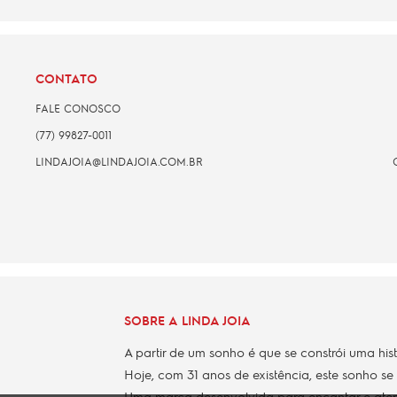
CONTATO
FALE CONOSCO
(77) 99827-0011
LINDAJOIA@LINDAJOIA.COM.BR
SOBRE A LINDA JOIA
A partir de um sonho é que se constrói uma his
Hoje, com 31 anos de existência, este sonho se
Uma marca desenvolvida para encantar e aten