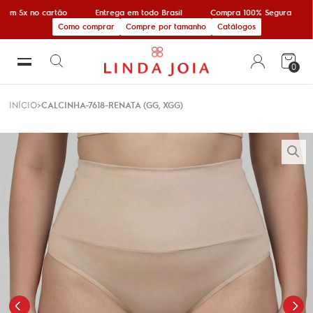
em 5x no cartão
Entrega em todo Brasil
Compra 100% Segura
Como comprar
Compre por tamanho
Catálogos
0
INÍCIO
CALCINHA-7618-RENATA (GG, XGG)