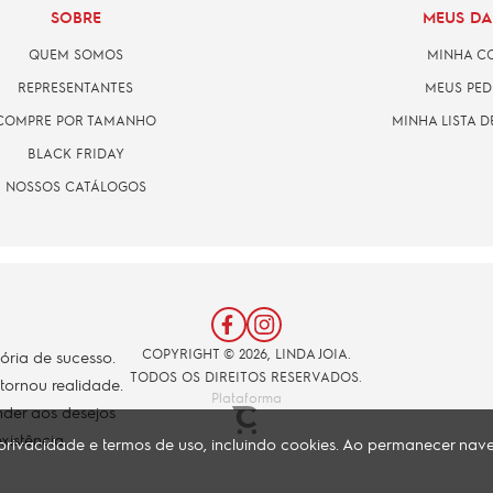
SOBRE
MEUS D
QUEM SOMOS
MINHA C
REPRESENTANTES
MEUS PED
COMPRE POR TAMANHO
MINHA LISTA D
BLACK FRIDAY
NOSSOS CATÁLOGOS
COPYRIGHT © 2026, LINDA JOIA.
tória de sucesso.
TODOS OS DIREITOS RESERVADOS.
 tornou realidade.
Plataforma
der aos desejos
xistência.
de privacidade e termos de uso, incluindo cookies. Ao permanecer n