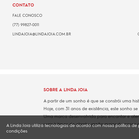
CONTATO
FALE CONOSCO
(77) 99827-0011
LINDAJOIA@LINDAJOIA.COM.BR
SOBRE A LINDA JOIA
A partir de um sonho é que se constrói uma his
Hoje, com 31 anos de existência, este sonho se
Uma marca desenvolvida para encantar e aten
mais íntimos do cliente, razão maior da nossa e
A Linda Joia utiliza tecnologias de acordo com nossa política 
condições