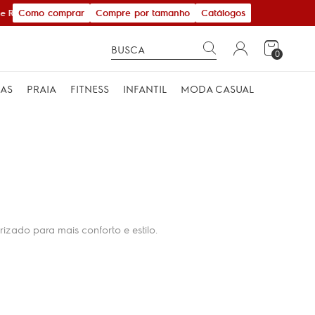
Como comprar
Compre por tamanho
Catálogos
 R$ 600,00
0
MAS
PRAIA
FITNESS
INFANTIL
MODA CASUAL
rizado para mais conforto e estilo.