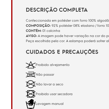
DESCRIÇÃO COMPLETA
Confeccionada em poliéster com forro 100% algodão, e
COMPOSIÇÃO:
92% poliéster 08% elastano / forro 
CONTÉM:
01 calcinha
AVISO:
A imagem pode haver variação na cor do prod
Peça escolhida pela cor. A estampa poderá sofrer 
CUIDADOS E PRECAUÇÕES
Proibido alvejamento
Não passar
Não lavar a seco
Proibido usar secadora
Lavagem manual