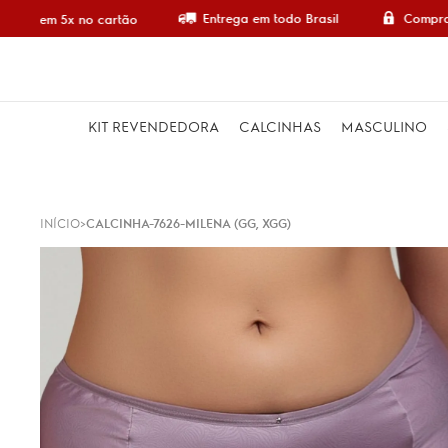
Entrega em todo Brasil
Compra 
mpre em 5x no cartão
KIT REVENDEDORA
CALCINHAS
MASCULINO
INÍCIO
CALCINHA-7626-MILENA (GG, XGG)