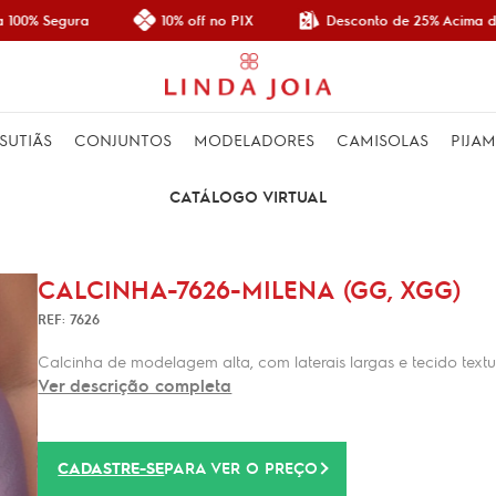
Desconto de 25% Acima de
100% Segura
10% off no PIX
SUTIÃS
CONJUNTOS
MODELADORES
CAMISOLAS
PIJA
CATÁLOGO VIRTUAL
CALCINHA-7626-MILENA (GG, XGG)
REF: 7626
Calcinha de modelagem alta, com laterais largas e tecido textu
Ver descrição completa
CADASTRE-SE
PARA VER O PREÇO