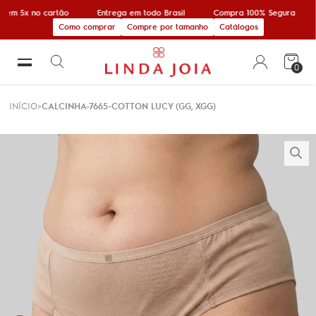
 em 5x no cartão
Entrega em todo Brasil
Compra 100% Segura
Como comprar
Compre por tamanho
Catálogos
0
INÍCIO
CALCINHA-7665-COTTON LUCY (GG, XGG)