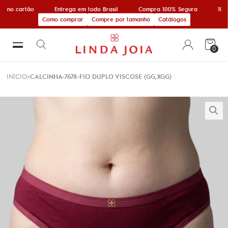
 no cartão
Entrega em todo Brasil
Compra 100% Segura
10% 
Como comprar
Compre por tamanho
Catálogos
0
INÍCIO
CALCINHA-7678-FIO DUPLO VISCOSE (GG,XGG)