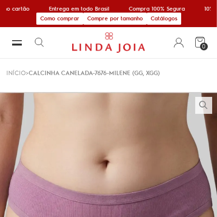
 no cartão
Entrega em todo Brasil
Compra 100% Segura
10% o
Como comprar
Compre por tamanho
Catálogos
0
INÍCIO
CALCINHA CANELADA-7676-MILENE (GG, XGG)